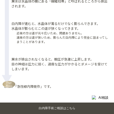
房水は水晶体の横にある「線維柱帯」と呼ばれるところから排出
されます。
白内障が進むと、水晶体が濁るだけでなく膨らんできます。
水晶体が膨らむとこの道が狭くなってきます。
近視の方は道が元々広いため、問題ありません。
遠視の方は道が狭いため、膨らんだ白内障により完全に詰まってし
まうことがあります。
房水が排出されなくなると、眼圧が急激に上昇します。
目の神経は圧力に弱く、過度な圧力がかかるとダメージを受けて
しまいます。
白内障とは
Page
白内障の症状
これが「急性緑内障発作」です。
Menu
白内障の原因
白内障の予防法
白内障の治療
白内障の手術
急性緑内障発作が起こりやすい状況
白内障を放置すると?
白内障手術
ご相談はこちら
白内障の合併症