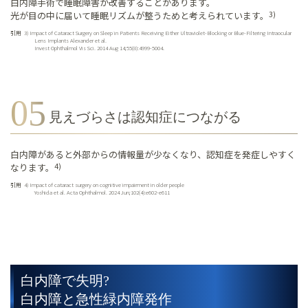
白内障手術で睡眠障害が改善することがあります。
光が目の中に届いて睡眠リズムが整うためと考えられています。
3)
引用
3)
Impact of Cataract Surgery on Sleep in Patients Receiving Either Ultraviolet-Blocking or Blue-Filtering Intraocular
Lens Implants Alexander et al.
Invest Ophthalmol Vis Sci. 2014 Aug 14;55(8):4999-5004.
見えづらさは認知症につながる
白内障があると外部からの情報量が少なくなり、認知症を発症しやすく
なります。
4)
引用
4)
Impact of cataract surgery on cognitive impairment in older people
Yoshida et al. Acta Ophthalmol. 2024 Jun;102(4):e602-e611
白内障で失明?
白内障と急性緑内障発作