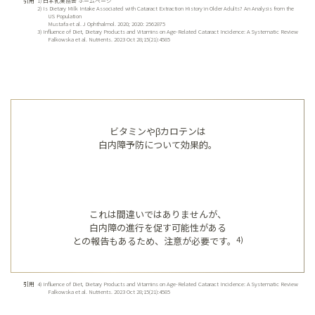
引用
1)
日本乳業協会 ホームページ
2)
Is Dietary Milk Intake Associated with Cataract Extraction History in Older Adults? An Analysis from the
US Population
Mustafa et al. J Ophthalmol. 2020; 2020: 2562875
3)
Influence of Diet, Dietary Products and Vitamins on Age-Related Cataract Incidence: A Systematic Review
Falkowska et al. Nutrients. 2023 Oct 28;15(21):4585
ビタミンやβカロテンは
白内障予防について効果的。
これは間違いではありませんが、
白内障の進行を促す可能性がある
との報告もあるため、注意が必要です。
4)
引用
4)
Influence of Diet, Dietary Products and Vitamins on Age-Related Cataract Incidence: A Systematic Review
Falkowska et al. Nutrients. 2023 Oct 28;15(21):4585