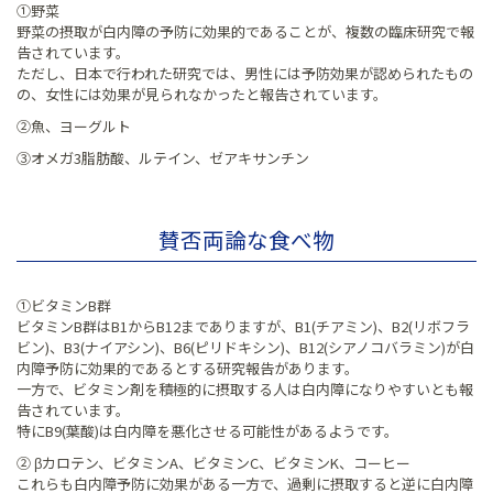
①野菜
野菜の摂取が白内障の予防に効果的であることが、複数の臨床研究で報
告されています。
ただし、日本で行われた研究では、男性には予防効果が認められたもの
の、女性には効果が見られなかったと報告されています。
②魚、ヨーグルト
③オメガ3脂肪酸、ルテイン、ゼアキサンチン
賛否両論な食べ物
①ビタミンB群
ビタミンB群はB1からB12までありますが、B1(チアミン)、B2(リボフラ
ビン)、B3(ナイアシン)、B6(ピリドキシン)、B12(シアノコバラミン)が白
内障予防に効果的であるとする研究報告があります。
一方で、ビタミン剤を積極的に摂取する人は白内障になりやすいとも報
告されています。
特にB9(葉酸)は白内障を悪化させる可能性があるようです。
② βカロテン、ビタミンA、ビタミンC、ビタミンK、コーヒー
これらも白内障予防に効果がある一方で、過剰に摂取すると逆に白内障