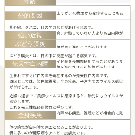
年齢
通常は60歳ころから起こりますが、40歳頃から発症することもあ
外的要因
ります。
紫外線、タバコ、目のケガなどがあげられます。
また、熱中症を経験した場合、経験していない人よりも白内障が
強い近視
進みやすくなります。
ぶどう膜炎
強い近視がある方は、白内障が早く進むことがあります。
ぶどう膜炎とは、目の中に炎症が起こる病気です。
ぶどう膜炎の治療でステロイド薬を長期間使用することがありま
先天性白内障
すが、ステロイド薬は白内障を進行させる可能性があります。
生まれてすぐに白内障を発症するのが先天性白内障です。
原因としては、染色体異常、全身疾患、子宮内でのウイルス感染
が挙げられます。
妊娠12週までに風疹ウイルスに感染すると、胎児にもウイルスが
感染します。
これを先天性風疹症候群と呼びます。
先天性風疹症候群では、白内障や心疾患、難聴などが複合的に発
全身疾患
症することがあります。
体の病気が白内障の原因となることがあります。
特に多いのが糖尿病やアトピー皮膚炎です。