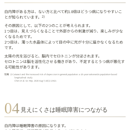
白内障がある方は、ない方と比べて約1.8倍ほどうつ病になりやすいこ
とが知られています。
2)
その原因として、以下の2つのことが考えられます。
1つ目は、見えづらくなることで外部からの刺激が減り、楽しみが少な
くなるためです。
2つ目は、濁った水晶体によって目の中に光が十分に届かなくなるため
です。
太陽の光を浴びると、脳内でセロトニンが分泌されます。
セロトニンは脳を活性化させる働きがあり、不足するとうつ病が悪化す
る可能性があります。
引用
2)
Cataract and the increased risk of depression in general population: a 16-year nationwide population-based
longitudinal study
Chen et al. Sci Rep. 2020 Aug 7;10(1):13421
見えにくさは睡眠障害に
つながる
白内障は睡眠障害の原因になります。