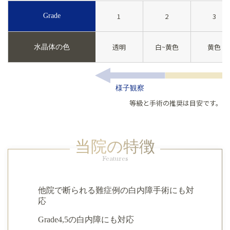
Grade
1
2
3
透明
白~黄色
黄色
水晶体の色
様子観察
等級と手術の推奨は目安です。
当院の特徴
Features
他院で断られる難症例の白内障手術にも対
応
Grade4,5の白内障にも対応