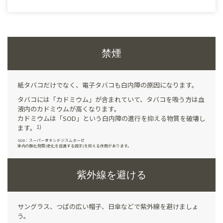
禁煙
紙タバコだけでなく、電子タバコも白内障の原因になります。
タバコには「カドミウム」が含まれていて、タバコを吸う方は血
液内のカドミウムが高くなります。
カドミウムは「SOD」という白内障の進行を抑える物質を破壊し
ます。
1)
SOD：スーパーオキシドジスムターゼ
体内の酸化物質(老化を促進する因子)を抑える作用があります。
引用
1)
Influence of tobacco use on cataract development
Raju et al. Br J Ophthalmol. 2006 Jul 12;90(11):1374–
紫外線を避ける
1377.
サングラス、つばの広い帽子、日傘などで紫外線を避けましょ
う。