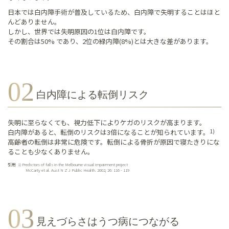
日本では白内障手術が普及しているため、白内障で失明することはほと
んどありません。
しかし、世界では失明原因の1位は白内障です。
その割合は50% であり、2位の緑内障(8%)とは大きな差があります。
白内障による転倒リスク
失明に至らなくても、視力低下によりケガのリスクが高まります。
白内障があると、転倒のリスクは3倍になることが知られています。
1)
高齢者の転倒は非常に危険です。転倒による骨折が原因で寝たきりにな
ることも少なくありません。
引用
1)
Predictors of falls in the Melbourne visual impairment project
McCarty et al. Aust N Z J Public Health. 2002; 26: 116 - 119
見えづらさはうつ病につながる