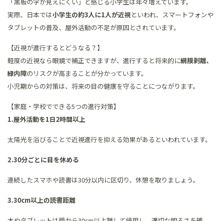
「黒板の字が見えにくい」と感じる小学生は年々増えています。
実際、日本では
小学生の約3人に1人が近視
といわれ、スマートフォンや
タブレットの普及、屋外活動の不足が原因とされています。
【近視が進行するとどうなる？】
軽度の近視なら眼鏡で補正できますが、進行すると将来的に
網膜剥離、
緑内障
のリスクが高まることが分かっています。
小児期からの対策は、将来の目の健康を守ることにつながります。
【家庭・学校でできる5つの進行対策】
1.屋外活動を1日2時間以上
太陽光を浴びることで近視進行を抑える効果があるといわれています。
2.30分ごとに目を休める
連続したスマホや読書は30分以内に区切り、休憩を取りましょう。
3.30cm以上の読書距離
本やタブレットは顔から30cm以上離して使用し、適切な明るさを確