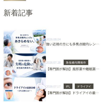
新着記事
2026.08.04
強い近視の方にも多焦点眼内レンズという選択肢 3焦点眼内レンズ「アクリバトリノバPro」とは
2026.07.28
急性緑内障発作
【専門医が解説】風邪薬や睡眠薬で失明の危険も！？急性緑内障発作とは
2026.07.17
IPL
ドライアイ
【専門医が解説】ドライアイの最新治療 〜IPL治療とは？〜