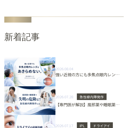
新着記事
2026.08.04
強い近視の方にも多焦点眼内レンズという選択肢 3焦点眼内レンズ「アクリバトリノバPro」とは
2026.07.28
急性緑内障発作
【専門医が解説】風邪薬や睡眠薬で失明の危険も！？急性緑内障発作とは
2026.07.17
IPL
ドライアイ