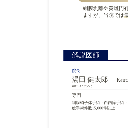
網膜剥離や黄斑円
ますが、当院では
解説医師
院長
湯田 健太郎
Kent
ゆだ けんたろう
専門
網膜硝子体手術・白内障手術・I
総手術件数15,000件以上