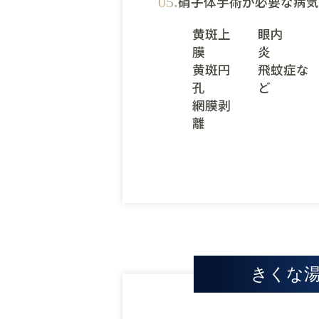
硝子体手術が必要な病気
黄斑上
眼内
膜
炎
黄斑円
飛蚊症な
孔
ど
網膜剥
離
きくな