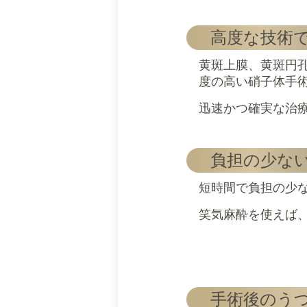
高度な技術
黄斑上膜、黄斑円
度の高い硝子体手
迅速かつ確実な治
負担の少な
短時間で負担の少
笑気麻酔を使えば
手術後のう