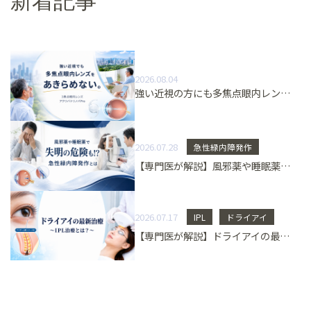
新着記事
2026.08.04
強い近視の方にも多焦点眼内レンズという選択肢 3焦点眼内レンズ「アクリバトリノバPro」とは
2026.07.28
急性緑内障発作
【専門医が解説】風邪薬や睡眠薬で失明の危険も！？急性緑内障発作とは
2026.07.17
IPL
ドライアイ
【専門医が解説】ドライアイの最新治療 〜IPL治療とは？〜