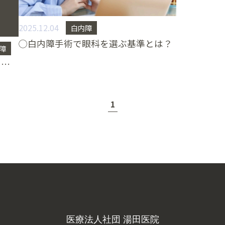
2025.12.04
白内障
◯白内障手術で眼科を選ぶ基準とは？
障
多焦点眼内レンズとは？ 〜 そのメリットと選択時の考慮点〜
1
医療法人社団 湯田医院