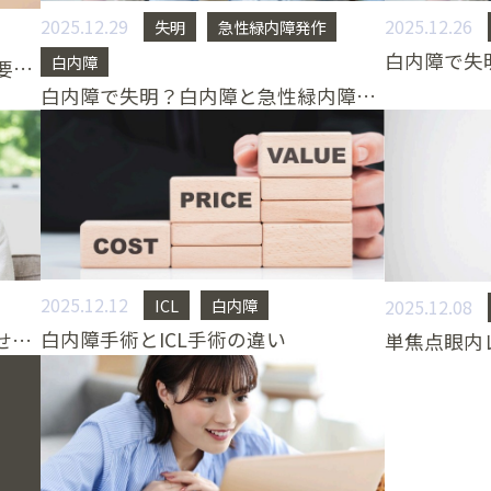
2025.12.29
2025.12.26
失明
急性緑内障発作
白内障
「レーザー白内障手術は本当に必要か？」最新研究が示す意外な事実
白内障で失明？白内障と急性緑内障発作PART2
2025.12.12
2025.12.08
ICL
白内障
白内障手術とICL手術の違い
白内障の治療 手術をしないで治せる？